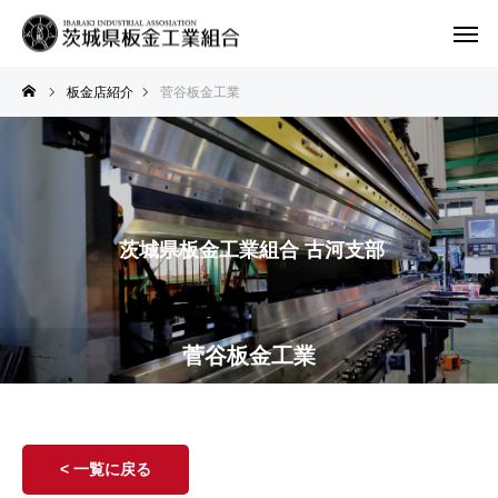
板金店紹介
菅谷板金工業
茨城県板金工業組合 古河支部
菅谷板金工業
< 一覧に戻る