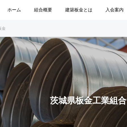
ホーム
組合概要
建築板金とは
入会案内
板金
茨城県板金工業組合