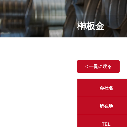
榊板金
< 一覧に戻る
会社名
所在地
TEL